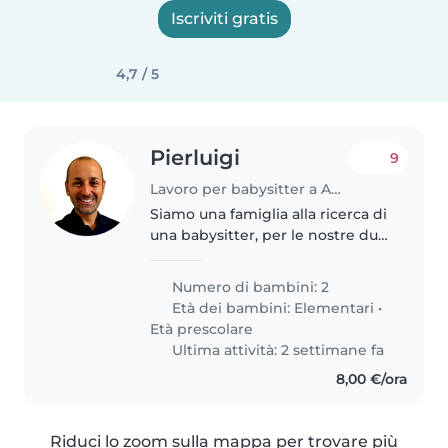
Iscriviti gratis
4,7 / 5
Pierluigi
9
Lavoro per babysitter a Agrate Brianza
Siamo una famiglia alla ricerca di
una babysitter, per le nostre due
bimbe di 5 e 8 anni. da prendersi
cura al pomeriggio dalle 16 in poi
Numero di bambini: 2
, accompagnarle alle attività
Età dei bambini:
Elementari
•
pomeridiane..
Età prescolare
Ultima attività: 2 settimane fa
8,00 €/ora
Riduci lo zoom sulla mappa per trovare più