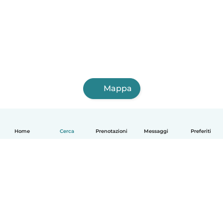
Mappa
Home
Cerca
Prenotazioni
Messaggi
Preferiti
Italiano
Come funziona
Aiuto
Termini e privacy
Prezzi