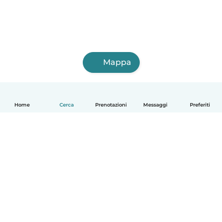
Mappa
Home
Cerca
Prenotazioni
Messaggi
Preferiti
Italiano
Come funziona
Aiuto
Termini e privacy
Prezzi
Dati aziendali
Babysits per le aziende