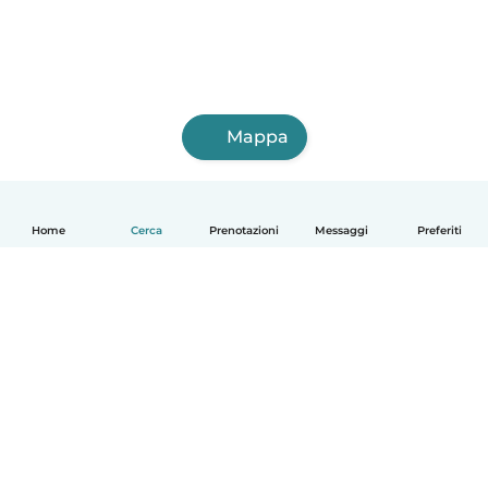
Mappa
Home
Cerca
Prenotazioni
Messaggi
Preferiti
Italiano
Come funziona
Aiuto
Termini e privacy
Prezzi
Dati aziendali
Babysits per le aziende