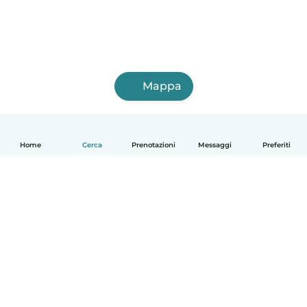
Mappa
Home
Cerca
Prenotazioni
Messaggi
Preferiti
Italiano
Come funziona
Aiuto
Termini e privacy
Prezzi
Dati aziendali
Babysits per le aziende