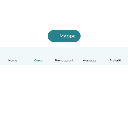
Mappa
Home
Cerca
Prenotazioni
Messaggi
Preferiti
Italiano
Come funziona
Aiuto
Termini e privacy
Prezzi
Dati aziendali
Babysits per le aziende