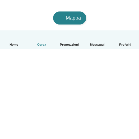
Mappa
Home
Cerca
Prenotazioni
Messaggi
Preferiti
Italiano
Come funziona
Aiuto
Termini e privacy
Prezzi
Dati aziendali
Babysits per le aziende
Standard della community