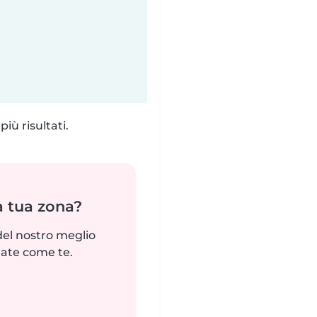
iù risultati.
a tua zona?
del nostro meglio
tate come te.