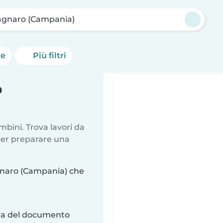
agnaro (Campania)
he
Più filtri
o
mbini. Trova lavori da
 per preparare una
gnaro (Campania) che
ria del documento