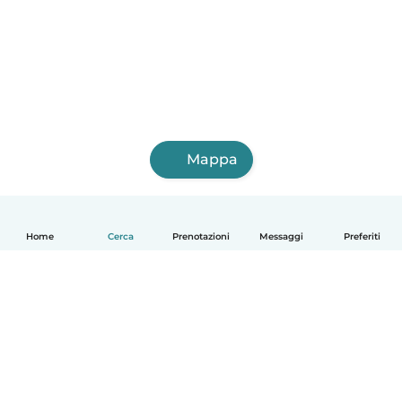
Mappa
Home
Cerca
Prenotazioni
Messaggi
Preferiti
Italiano
Come funziona
Aiuto
Termini e privacy
Prezzi