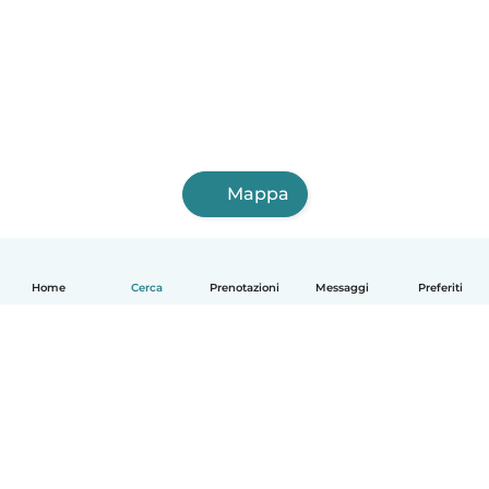
Mappa
Home
Cerca
Prenotazioni
Messaggi
Preferiti
Italiano
Come funziona
Aiuto
Termini e privacy
Prezzi