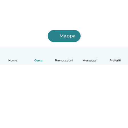
Mappa
Home
Cerca
Prenotazioni
Messaggi
Preferiti
Italiano
Come funziona
Aiuto
Termini e privacy
Prezzi
Dati aziendali
Babysits per le aziende