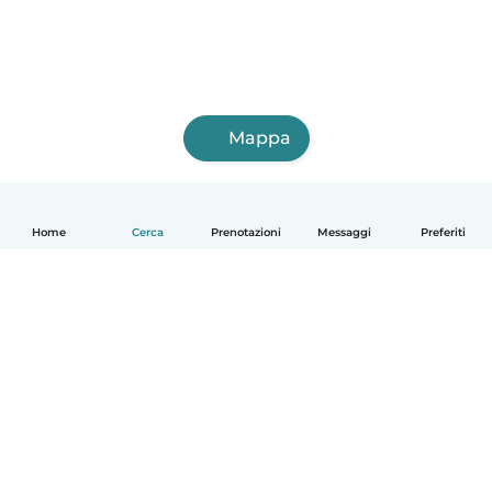
Mappa
Home
Cerca
Prenotazioni
Messaggi
Preferiti
Italiano
Come funziona
Aiuto
Termini e privacy
Prezzi
Dati aziendali
Babysits per le aziende