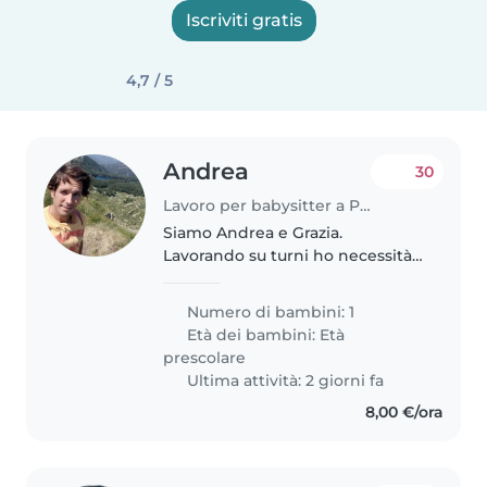
Iscriviti gratis
4,7 / 5
Andrea
30
Lavoro per babysitter a Parma
Siamo Andrea e Grazia.
Lavorando su turni ho necessità
di una persona che vada
prendere mia figlia Arianna
Numero di bambini: 1
all'asilo alle 16 e la riporti a casa,
Età dei bambini:
Età
ma non tutti i giorni. Ci
prescolare
potrebbe..
Ultima attività: 2 giorni fa
8,00 €/ora