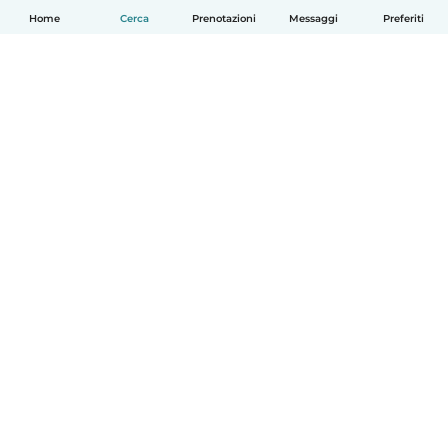
Home
Cerca
Prenotazioni
Messaggi
Preferiti
Italiano
Come funziona
Aiuto
Termini e privacy
Prezzi
Dati aziendali
Babysits per le aziende
Standard della community
© Babysits B.V.