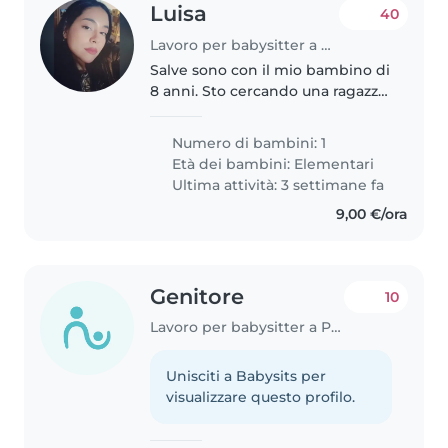
Luisa
40
Lavoro per babysitter a Parma
Salve sono con il mio bambino di
8 anni. Sto cercando una ragazza
disponibile solo al mattino che
aiuti a vestire il bambino e
Numero di bambini: 1
portarlo a scuola che si trova a 5
Età dei bambini:
Elementari
minuti da casa mia...
Ultima attività: 3 settimane fa
9,00 €/ora
Genitore
10
Lavoro per babysitter a Parma
Unisciti a Babysits per
visualizzare questo profilo.