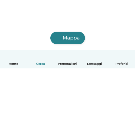
Mappa
Home
Cerca
Prenotazioni
Messaggi
Preferiti
Italiano
Come funziona
Aiuto
Termini e privacy
Prezzi
Dati aziendali
Babysits per le aziende