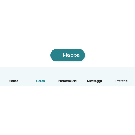
Mappa
Home
Cerca
Prenotazioni
Messaggi
Preferiti
Italiano
Come funziona
Aiuto
Termini e privacy
Prezzi