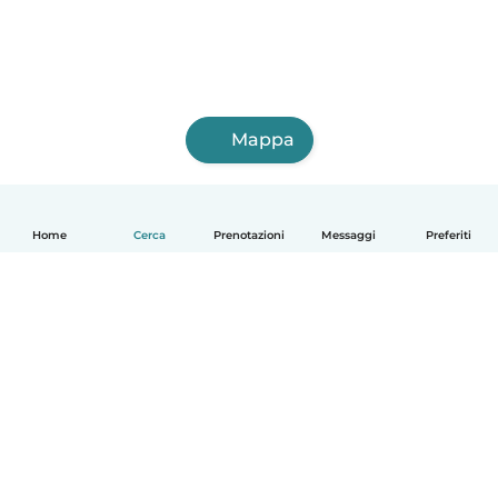
Mappa
Home
Cerca
Prenotazioni
Messaggi
Preferiti
Italiano
Come funziona
Aiuto
Termini e privacy
Prezzi
Dati aziendali
Babysits per le aziende