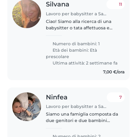
Silvana
11
Lavoro per babysitter a Salerno
Ciao! Siamo alla ricerca di una
babysitter o tata affettuosa e
paziente per la nostra bambina
di quasi 4 anni, che è curiosa,
Numero di bambini: 1
creativa e molto giocosa. La
Età dei bambini:
Età
nostra casa accoglie anche..
prescolare
Ultima attività: 2 settimane fa
7,00 €/ora
Ninfea
7
Lavoro per babysitter a Salerno
Siamo una famiglia composta da
due genitori e due bambini
piccoli: Andrea, di un anno, e
Roberto, di tre anni. La nostra è
Numero di bambini: 2