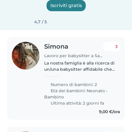
Iscriviti gratis
4,7 / 5
Simona
3
Lavoro per babysitter a Salerno
La nostra famiglia è alla ricerca di
un/una babysitter affidabile che
possa prendersi cura dei nostri 2
ragazzi, un bambino di 6 mesi e
Numero di bambini: 2
una bambina di 2 anni. Abbiamo
Età dei bambini:
Neonato
•
bisogno di un/una..
Bambino
Ultima attività: 2 giorni fa
9,00 €/ora