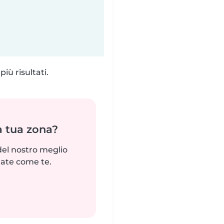
iù risultati.
a tua zona?
del nostro meglio
tate come te.