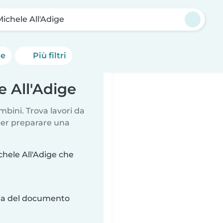
ichele All'Adige
he
Più filtri
e All'Adige
mbini. Trova lavori da
 per preparare una
chele All'Adige che
ria del documento