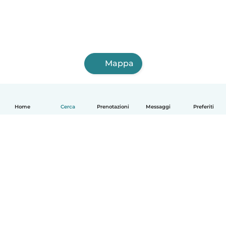
Mappa
Home
Cerca
Prenotazioni
Messaggi
Preferiti
Italiano
Come funziona
Aiuto
Termini e privacy
Prezzi
Dati aziendali
Babysits per le aziende