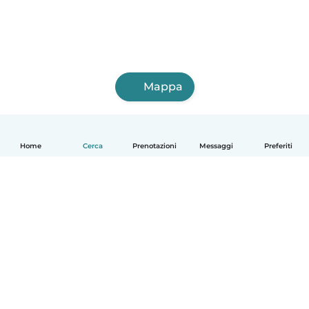
Mappa
Home
Cerca
Prenotazioni
Messaggi
Preferiti
Italiano
Come funziona
Aiuto
Termini e privacy
Prezzi
Dati aziendali
Babysits per le aziende