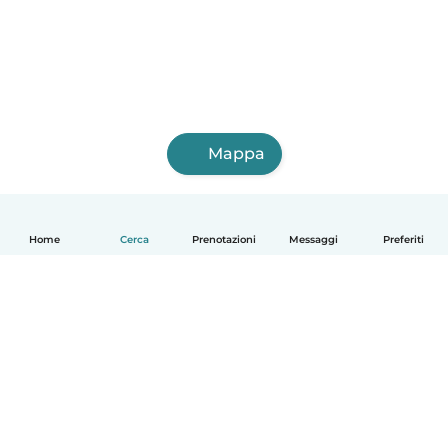
Mappa
Home
Cerca
Prenotazioni
Messaggi
Preferiti
Italiano
Come funziona
Aiuto
Termini e privacy
Prezzi
Dati aziendali
Babysits per le aziende