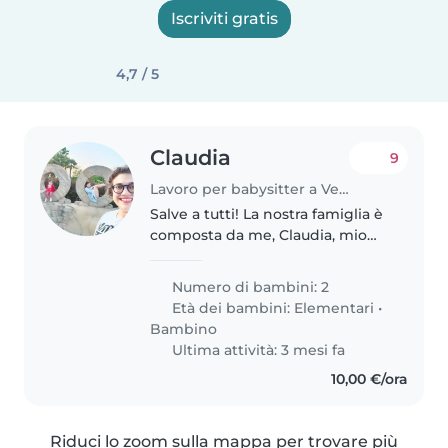
Iscriviti gratis
4,7 / 5
Claudia
9
Lavoro per babysitter a Venaria Reale
Salve a tutti! La nostra famiglia è
composta da me, Claudia, mio
marito Renato e le nostre due
bambine Stella ed Aurora. Siamo
Numero di bambini: 2
in fase di riorganizzazione della
Età dei bambini:
Elementari
•
nostra vita a seguito..
Bambino
Ultima attività: 3 mesi fa
10,00 €/ora
Riduci lo zoom sulla mappa per trovare più