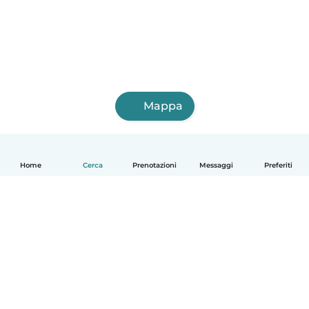
Mappa
Home
Cerca
Prenotazioni
Messaggi
Preferiti
Italiano
Come funziona
Aiuto
Termini e privacy
Prezzi
Dati aziendali
Babysits per le aziende