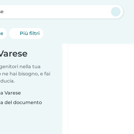
se
he
Più filtri
Varese
genitori nella tua
ne hai bisogno, e fai
iducia.
 a Varese
ria del documento