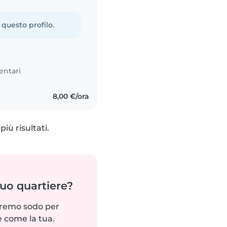
 questo profilo.
entari
8,00 €/ora
iù risultati.
tuo quartiere?
reremo sodo per
e come la tua.