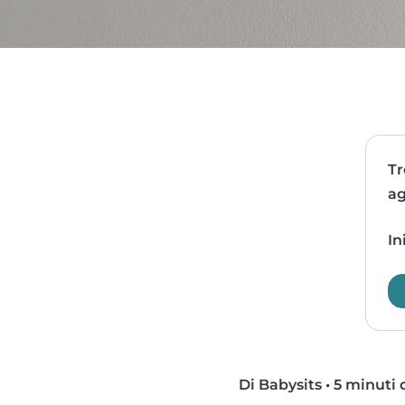
Tr
ag
In
Di Babysits
•
5 minuti d