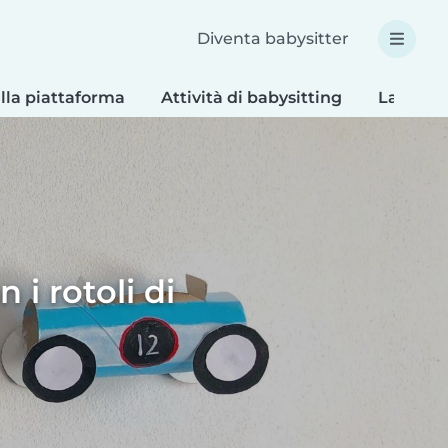
Diventa babysitter
lla piattaforma
Attività di babysitting
Lavoretti
i rotoli di