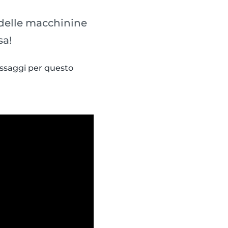
e delle macchinine
sa!
assaggi per questo