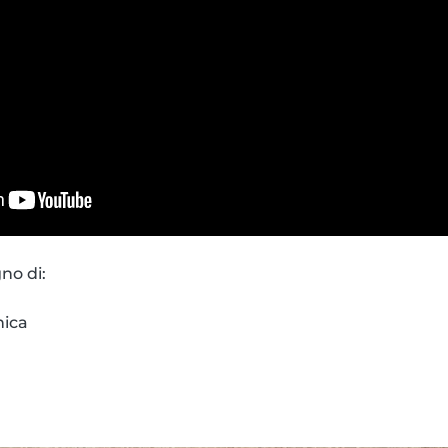
gno di:
nica