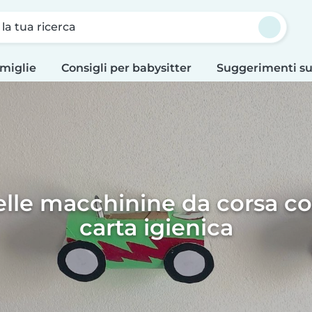
a la tua ricerca
amiglie
Consigli per babysitter
Suggerimenti su
elle macchinine da corsa con 
carta igienica