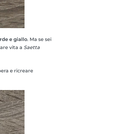
rde e giallo
. Ma se sei
dare vita a
Saetta
pera e ricreare