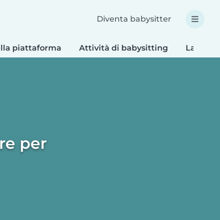
Diventa babysitter
lla piattaforma
Attività di babysitting
Lavoretti
re per