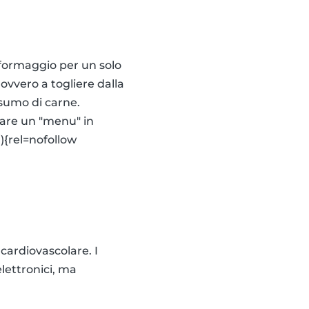
 formaggio per un solo
ovvero a togliere dalla
onsumo di carne.
reare un "menu" in
){rel=nofollow
 cardiovascolare. I
elettronici, ma