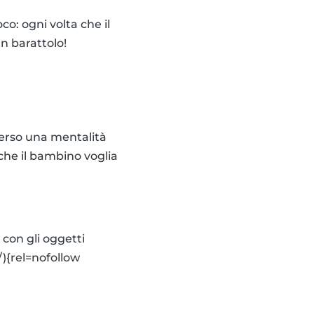
o: ogni volta che il
n barattolo!
 verso una mentalità
che il bambino voglia
 con gli oggetti
/){rel=nofollow