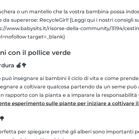
chera o un mantello che la vostra bambina possa indoss
da supereroe: RecycleGirl! [Leggi qui i nostri consigli 
tps://www.babysits.it/risorse-della-community/3194/cestino
el=nofollow target=_blank}
i con il pollice verde
rdura 🍎🥦
bo può insegnare ai bambini il ciclo di vita e come prende
segnare a coltivare qualcosa partendo da un seme può 
 rapporto con la pianta e a imparare la responsabilità ve
nte esperimento sulle piante per iniziare a coltivare il 
🌳
erfetta per spiegare perché gli alberi sono importanti p