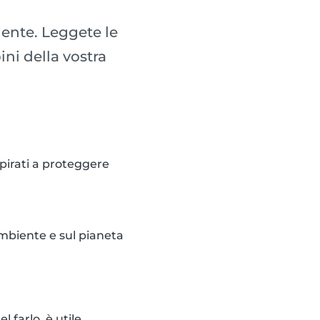
iente. Leggete le
ini della vostra
pirati a proteggere
ambiente e sul pianeta
l farlo, è utile