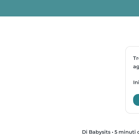
Tr
ag
In
Di Babysits
•
5 minuti d