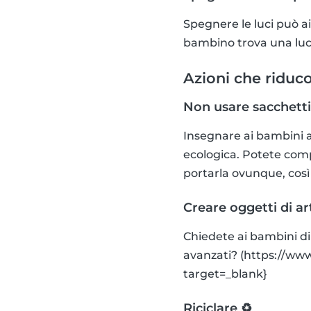
Spegnere le luci può ai
bambino trova una luce
Azioni che riduco
Non usare sacchetti 
Insegnare ai bambini a 
ecologica. Potete comp
portarla ovunque, così
Creare oggetti di ar
Chiedete ai bambini di 
avanzati? (https://www
target=_blank}
Riciclare ♻️