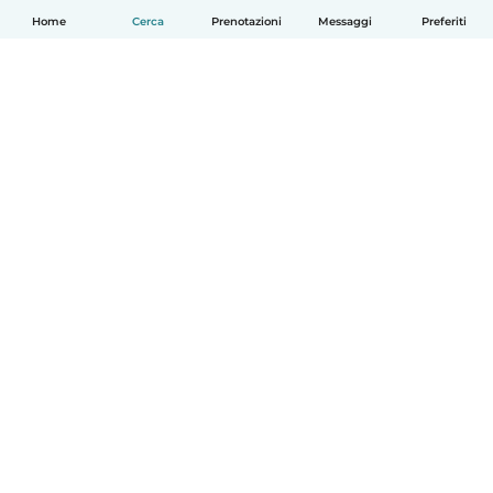
Home
Cerca
Prenotazioni
Messaggi
Preferiti
Italiano
Come funziona
Aiuto
Termini e privacy
Prezzi
Dati aziendali
Babysits per le aziende
Standard della community
© Babysits B.V.