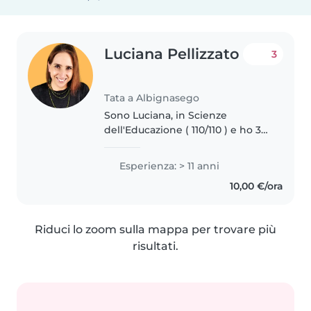
Luciana Pellizzato
3
Tata a Albignasego
Sono Luciana, in Scienze
dell'Educazione ( 110/110 ) e ho 30
anni di esperienza con i bambini.
Sono disponibile a darti un
Esperienza: > 11 anni
servizio in base alle tue esigenze,
10,00 €/ora
ad inserirmi nel tuo..
Riduci lo zoom sulla mappa per trovare più
risultati.