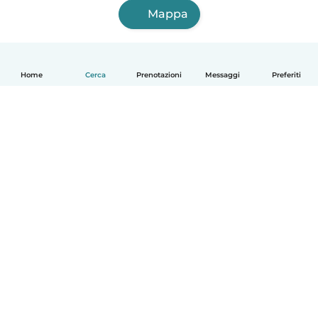
Mappa
Home
Cerca
Prenotazioni
Messaggi
Preferiti
Italiano
Come funziona
Aiuto
Termini e privacy
Prezzi
Dati aziendali
Babysits per le aziende
Standard della community