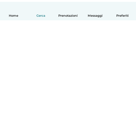
Home
Cerca
Prenotazioni
Messaggi
Preferiti
Italiano
Come funziona
Aiuto
Termini e privacy
Prezzi
Dati aziendali
Babysits per le aziende
Standard della community
© Babysits B.V.