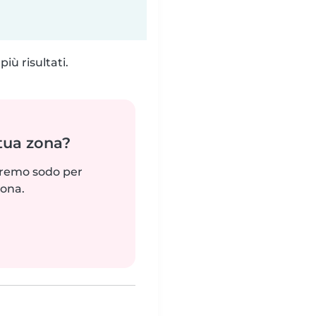
iù risultati.
 tua zona?
reremo sodo per
zona.