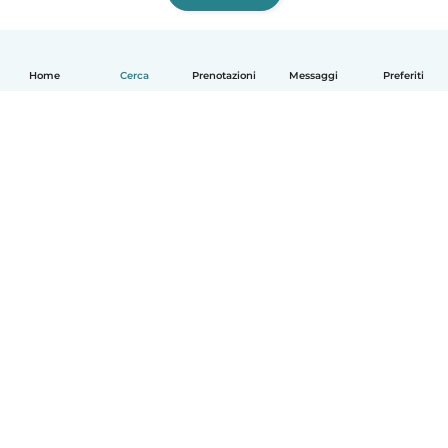
Home
Cerca
Prenotazioni
Messaggi
Preferiti
Italiano
Come funziona
Aiuto
Termini e privacy
Prezzi
Dati aziendali
Babysits per le aziende
Standard della community
© Babysits B.V.