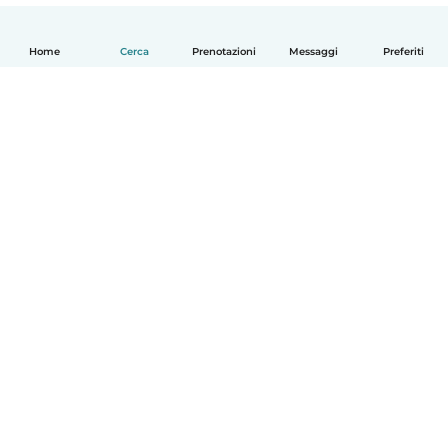
Home
Cerca
Prenotazioni
Messaggi
Preferiti
Italiano
Come funziona
Aiuto
Termini e privacy
Prezzi
Dati aziendali
Babysits per le aziende
Standard della community
© Babysits B.V.