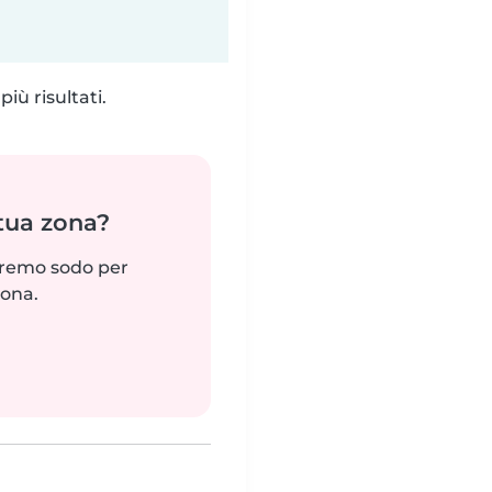
iù risultati.
 tua zona?
reremo sodo per
zona.