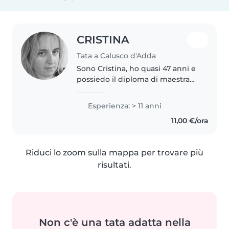
CRISTINA
Tata a Calusco d'Adda
Sono Cristina, ho quasi 47 anni e
possiedo il diploma di maestra
d'asilo e dirigente di comunità
infantile. Fin dalla giovane età ho
Esperienza: > 11 anni
avuto diverse esperienze come
11,00 €/ora
baby Sitter. Ho lavorato..
Riduci lo zoom sulla mappa per trovare più
risultati.
Non c'è una tata adatta nella