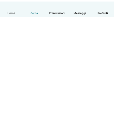
Home
Cerca
Prenotazioni
Messaggi
Preferiti
Italiano
Come funziona
Aiuto
Termini e privacy
Prezzi
Dati aziendali
Babysits per le aziende
Standard della community
© Babysits B.V.