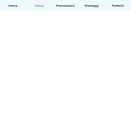
Home
Cerca
Prenotazioni
Messaggi
Preferiti
Italiano
Come funziona
Aiuto
Termini e privacy
Prezzi
Dati aziendali
Babysits per le aziende
Standard della community
© Babysits B.V.