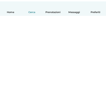
Home
Cerca
Prenotazioni
Messaggi
Preferiti
Italiano
Come funziona
Aiuto
Termini e privacy
Prezzi
Dati aziendali
Babysits per le aziende
Standard della community
© Babysits B.V.