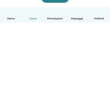
Home
Cerca
Prenotazioni
Messaggi
Preferiti
Italiano
Come funziona
Aiuto
Termini e privacy
Prezzi
Dati aziendali
Babysits per le aziende
Standard della community
© Babysits B.V.