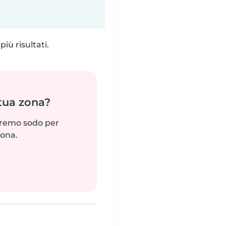
iù risultati.
 tua zona?
reremo sodo per
zona.