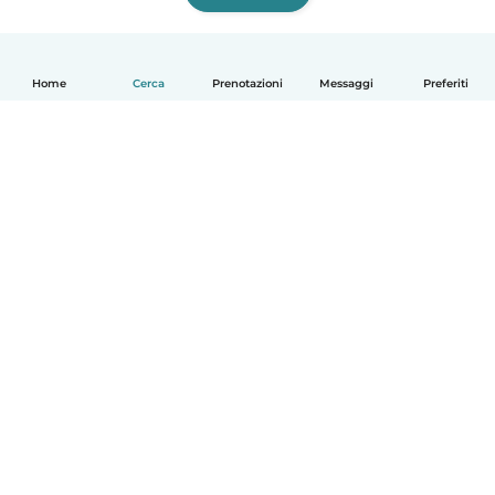
Home
Cerca
Prenotazioni
Messaggi
Preferiti
Italiano
Come funziona
Aiuto
Termini e privacy
Prezzi
Dati aziendali
Babysits per le aziende
Standard della community
© Babysits B.V.