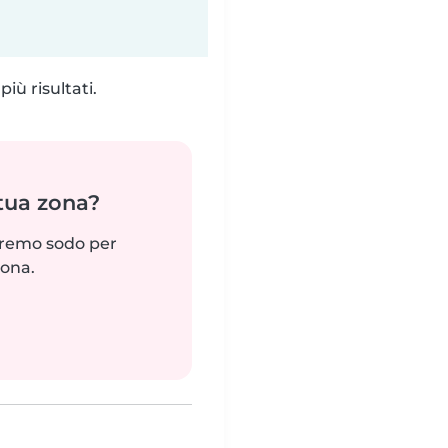
iù risultati.
 tua zona?
reremo sodo per
zona.