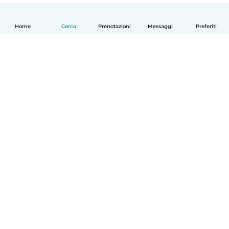
Home
Cerca
Prenotazioni
Messaggi
Preferiti
Italiano
Come funziona
Aiuto
Termini e privacy
Prezzi
Dati aziendali
Babysits per le aziende
Standard della community
© Babysits B.V.