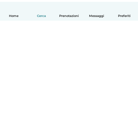
Home
Cerca
Prenotazioni
Messaggi
Preferiti
Italiano
Come funziona
Aiuto
Termini e privacy
Prezzi
Dati aziendali
Babysits per le aziende
Standard della community
© Babysits B.V.