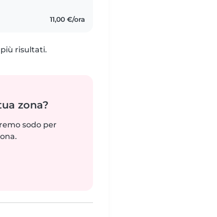
11,00 €/ora
iù risultati.
 tua zona?
reremo sodo per
zona.