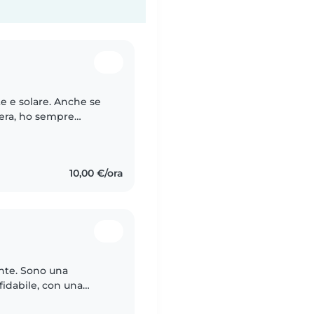
e e solare. Anche se
era, ho sempre
ce molto prendermi
10,00 €/ora
nte. Sono una
fidabile, con una
alla gestione dei