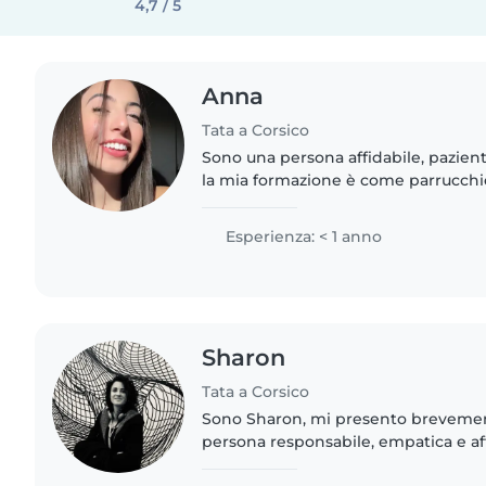
4,7 / 5
Anna
Tata a Corsico
Sono una persona affidabile, pazient
la mia formazione è come parrucchi
lavorato come baby sitter e mi pia
cura dei bambini. Mi..
Esperienza: < 1 anno
Sharon
Tata a Corsico
Sono Sharon, mi presento breveme
persona responsabile, empatica e af
naturale predisposizione alla cura e 