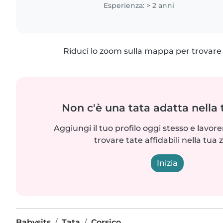
bambini. Cresciuta in una..
Esperienza: > 2 anni
Riduci lo zoom sulla mappa per trovare p
Non c'è una tata adatta nella
Aggiungi il tuo profilo oggi stesso e lavo
trovare tate affidabili nella tua 
Inizia
Babysits
Tata
Corsico