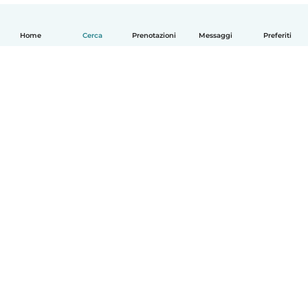
Home
Cerca
Prenotazioni
Messaggi
Preferiti
Italiano
Come funziona
Aiuto
Termini e privacy
Prezzi
Dati aziendali
Babysits per le aziende
Standard della community
© Babysits B.V.