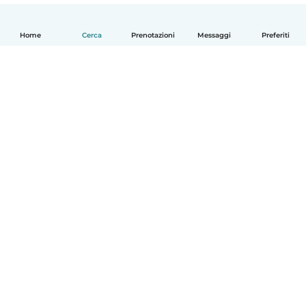
Home
Cerca
Prenotazioni
Messaggi
Preferiti
Italiano
Come funziona
Aiuto
Termini e privacy
Prezzi
Dati aziendali
Babysits per le aziende
Standard della community
© Babysits B.V.