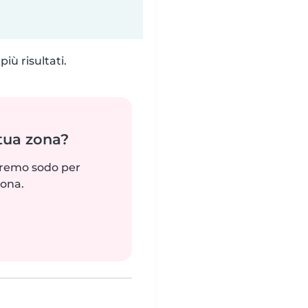
iù risultati.
 tua zona?
reremo sodo per
zona.