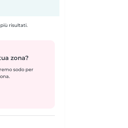
iù risultati.
 tua zona?
reremo sodo per
zona.