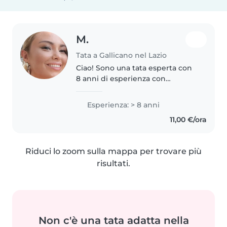
M.
Tata a Gallicano nel Lazio
Ciao! Sono una tata esperta con
8 anni di esperienza con
bambini di tutte le età. Parlo
olandese, inglese, tedesco e
Esperienza: > 8 anni
italiano. Mi occupo di bambini
11,00 €/ora
con bisogni speciali, tra cui
autismo,..
Riduci lo zoom sulla mappa per trovare più
risultati.
Non c'è una tata adatta nella