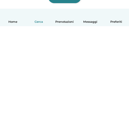
Home
Cerca
Prenotazioni
Messaggi
Preferiti
Italiano
Come funziona
Aiuto
Termini e privacy
Prezzi
Dati aziendali
Babysits per le aziende
Standard della community
© Babysits B.V.